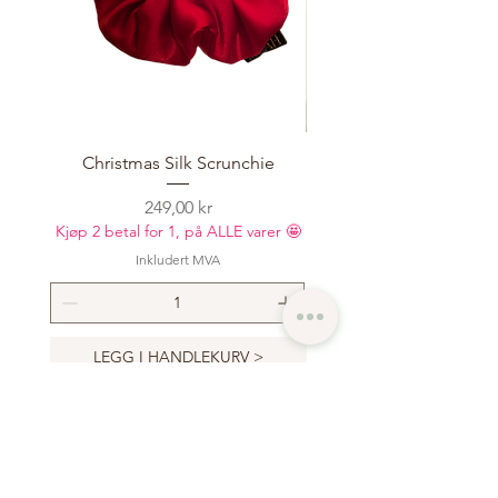
Christmas Silk Scrunchie
Oversized T-shirt Basic
Pris
249,00 kr
Kjøp 2 betal for 1, på ALLE varer 🤩
Kjøp 2 betal for 1, på ALLE
Inkludert MVA
LEGG I HANDLEKURV >
LEGG I HANDLEKUR
Bli med inn i vår
mote- og