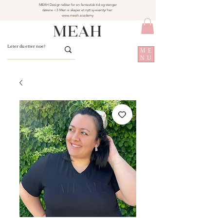
MEAH Design takker for en fantastisk tid og stenger
dørene <3 Men vi skaper et nytt sy-eventyr her:
www.meah.academy
MEAH
ME
NU