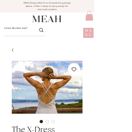
MEAH Design takker for en fantastisk tid og stenger
dørene <3 Men vi skaper et nytt sy-eventyr her:
www.meah.academy
MEAH
ME
NU
The X-Dress