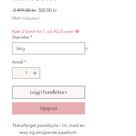
Vanlig
Salgspris
 2 499,00 kr 
500,00 kr
pris
MVA Inkludert
Kjøp 2 betal for 1, på ALLE varer 🤩
Størrelse
*
Antall
*
Legg i handlekurv
Kjøp nå
Naturfarget panelkjole i lin, med en
sexy og smigrende passform.