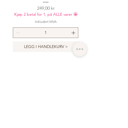
Pris
249,00 kr
Kjøp 2 betal for 1, på ALLE varer 🤩
Kjøp 2 betal for 1, på ALLE
Inkludert MVA
LEGG I HANDLEKURV >
LEGG I HANDLEKUR
Bli med inn i vår
mote- og
syverden
Abonner nå