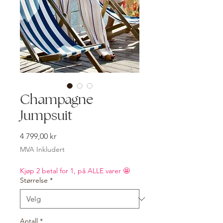
Champagne
Jumpsuit
Pris
4 799,00 kr
MVA Inkludert
Kjøp 2 betal for 1, på ALLE varer 🤩
Størrelse
*
Antall
*