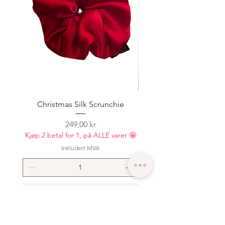
Christmas Silk Scrunchie
Oversized T-shirt Basic
Pris
249,00 kr
Kjøp 2 betal for 1, på ALLE varer 🤩
Kjøp 2 betal for 1, på ALLE
Inkludert MVA
LEGG I HANDLEKURV >
LEGG I HANDLEKUR