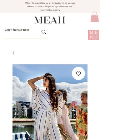
MEAH Design takker for en fantastisk tid og stenger
dørene <3 Men vi skaper et nytt sy-eventyr her:
www.meah.academy
MEAH
ME
NU