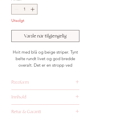
Utsolgt
Varsle når tilgjengelig
Hvit med blå og beige striper. Tynt
belte rundt livet og god bredde
overalt. Det er en stropp ved
skulderen som kan festes til bh-
stroppen for å holde jumpsuiten på
Passform
plass. Dype lommer. Brede 2/4
ermer.
Plagget har en løs passform og er
Innhold
normal i størrelsen. Modellene bruker
str 38.
Retur & Garanti
95% viskose 5% polyester
Retur:
Kun
ubrukte klær kan